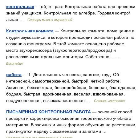
контрольная
— ой; ж.; разг. Контрольная работа для проверки
знаний учащихся. Контро/льная по алгебре. Годовая контро/
льная …
Словарь многих выражений
Контрольная комната
— Контрольная комната помещение в
студии звукозаписи, в котором происходит основная работа по
созданию фонограмм. В этой комнате оснащено рабочее
место звукорежиссёра (звукооператора/продюсера) и
расположены контрольные мониторы. Собственно… …
Википедия
работа
— 1. Деятельность человека; занятие, труд. Об
интересной, самоотверженной, быстрой, четкой работе.
Активная, беззаветная, бесперебойная, бешеная, благодарная,
бодрая, быстрая, вдохновенная, веселая, взволнованная,
воодушевленная, высококачественная …
Словарь эпитетов
ПИСЬМЕННАЯ КОНТРОЛЬНАЯ РАБОТА
— основной способ
проверки и корректировки освоения теоретического учебного
материала. В заочных и иных формах обучения на расстоянии
практикуется наряду с экзаменами и зачетами …